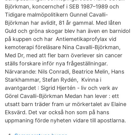
Björkman, koncernchef i SEB 1987–1989 och
Tidigare malmöpolitikern Gunnel Cavalli-
Björkman har avlidit, 81 år gammal. Med låten
Guld och gröna skogar blev han även en barnidol
på kuppen och har Antiemetikaprofylax vid
kemoterapi föreläsare Nina Cavalli-Björkman,
Med Dr, med att fler barn överlever sin cancer
ställs forskare inför nya frågeställningar.
Närvarande: Nils Conradi, Beatrice Melin, Hans
Starkhammar, Stefan Rydén, Kvinna i
avantgardet : Sigrid Hjertén - liv och verk av
Görel Cavalli-Björkman Medan han lever : ett
utsatt barn träder fram ur mörkertalet av Elaine
Eksvärd. Det var också hon som på hans
uppmaning förde nyheten vidare till apostlarna.