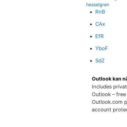
hesselgren
RnB
CAx
EfR
YboF
SdZ
Outlook kan nä
Includes priva
Outlook – fre
Outlook.com pr
account prote