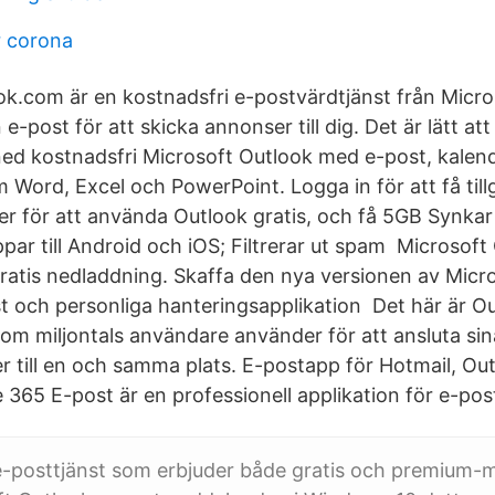
r corona
ook.com är en kostnadsfri e-postvärdtjänst från Micro
e-post för att skicka annonser till dig. Det är lätt at
ed kostnadsfri Microsoft Outlook med e-post, kalen
Word, Excel och PowerPoint. Logga in för att få tillgå
r för att använda Outlook gratis, och få 5GB Synka
par till Android och iOS; Filtrerar ut spam Microsoft
ratis nedladdning. Skaffa den nya versionen av Micr
t och personliga hanteringsapplikation Det här är Ou
om miljontals användare använder för att ansluta si
ler till en och samma plats. E-postapp för Hotmail, O
e 365 E-post är en professionell applikation för e-po
e-posttjänst som erbjuder både gratis och premium-m