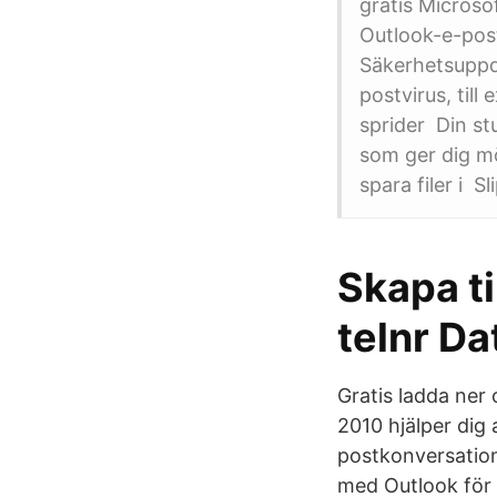
gratis Micros
Outlook-e-post
Säkerhetsuppda
postvirus, til
sprider Din st
som ger dig m
spara filer i Sl
Skapa ti
telnr Da
Gratis ladda ner
2010 hjälper dig
postkonversation
med Outlook för