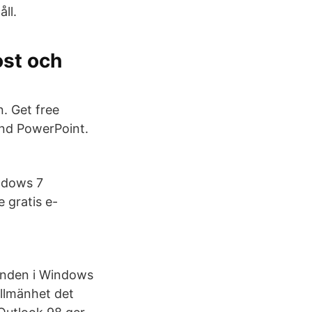
ll.
ost och
. Get free
and PowerPoint.
indows 7
e gratis e-
anden i Windows
allmänhet det