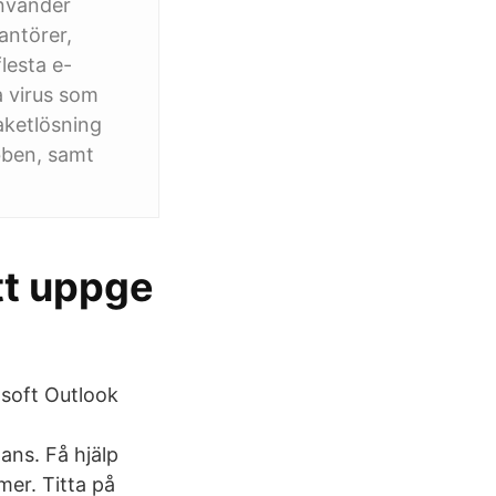
använder
rantörer,
lesta e-
a virus som
aketlösning
bben, samt
tt uppge
soft Outlook
ans. Få hjälp
er. Titta på