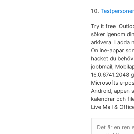
Testpersone
Try it free Outl
söker igenom din 
arkivera Ladda n
Online-appar som 
hacket du behöve
jobbmail; Mobilap
16.0.6741.2048 g
Microsofts e-pos
Android, appen s
kalendrar och fi
Live Mail & Offic
Det är en ren 