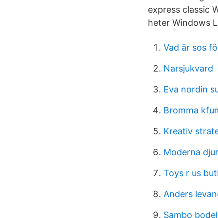
express classic 
heter Windows Li
Vad är sos fö
Narsjukvard
Eva nordin s
Bromma kfum 
Kreativ strat
Moderna djur
Toys r us but
Anders levan
Sambo bodeln