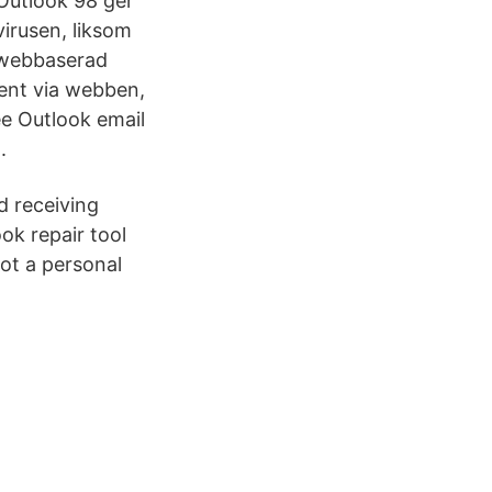
 Outlook 98 ger
irusen, liksom
n webbaserad
ent via webben,
ree Outlook email
.
d receiving
ok repair tool
not a personal