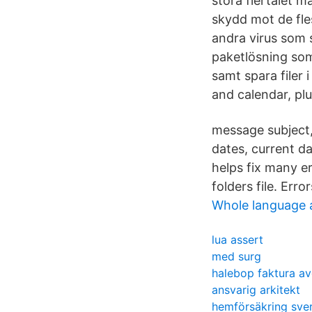
stora flertalet 
skydd mot de fle
andra virus som 
paketlösning som
samt spara filer 
and calendar, pl
message subject,
dates, current d
helps fix many er
folders file. Err
Whole language 
lua assert
med surg
halebop faktura av
ansvarig arkitekt
hemförsäkring sve