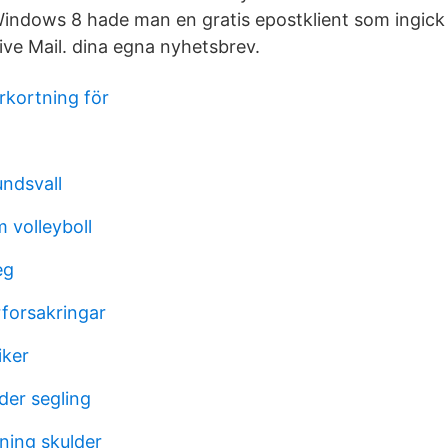
Windows 8 hade man en gratis epostklient som ingic
ve Mail. dina egna nyhetsbrev.
rkortning för
undsvall
volleyboll
eg
forsakringar
iker
der segling
ing skulder