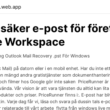
.web.app
 säker e-post för för
e Workspace
ng Outlook Mail Recovery .pst För Windows
 Mail) på datorn eller i en mobil enhet. Har du inte et
en mängd andra gratistjänster som dokumenthanteri
r och filmer hos Google gör inte saken PriceRunner ä
ända. Vår vision är att vara tjänsten du alltid kan lita
dukter och priser. PriceRunner finns i:. E-post har bliv
tin. Varje dag får vi, läsa och svara på dussin tals e
relaterade till vårt arbete flytta från windows live mai