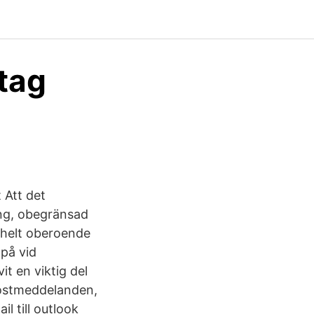
etag
t Att det
ng, obegränsad
r helt oberoende
 på vid
it en viktig del
-postmeddelanden,
l till outlook