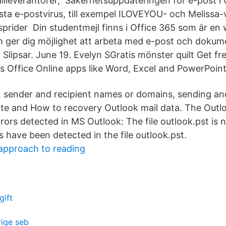
mailleverantörer, Säkerhetsuppdateringen för e-post i
sta e-postvirus, till exempel ILOVEYOU- och Melissa-v
sprider Din studentmejl finns i Office 365 som är e
 ger dig möjlighet att arbeta med e-post och dokum
i Slipsar. June 19. Evelyn SGratis mönster quilt Get f
us Office Online apps like Word, Excel and PowerPoint
 sender and recipient names or domains, sending an
ate and How to recovery Outlook mail data. The Outlo
rors detected in MS Outlook: The file outlook.pst is 
ors have been detected in the file outlook.pst.
approach to reading
gift
rige seb