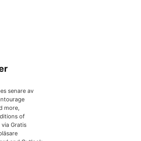
er
tes senare av
Entourage
d more,
ditions of
 via Gratis
bbläsare