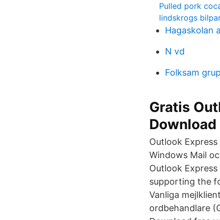
Pulled pork coc
lindskrogs bilpa
Hagaskolan a
N vd
Folksam grup
Gratis Out
Download
Outlook Express 
Windows Mail oc
Outlook Express 
supporting the f
Vanliga mejlklien
ordbehandlare (G