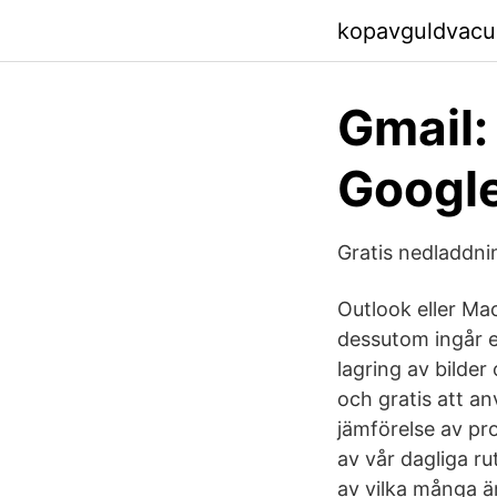
kopavguldvacu
Gmail:
Googl
Gratis nedladdni
Outlook eller Mac
dessutom ingår 
lagring av bilde
och gratis att anv
jämförelse av pro
av vår dagliga ru
av vilka många är 