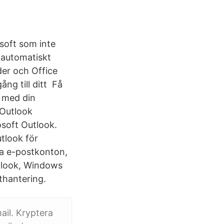
soft som inte
t automatiskt
der och Office
ng till ditt Få
r med din
 Outlook
osoft Outlook.
tlook för
na e-postkonton,
utlook, Windows
sthantering.
ail. Kryptera