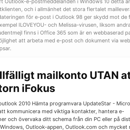
oft Outlook-e-postmeddelanden i Windows 10 detta 
klienten, och i allmänhet det stora flertalet mailleve
teringen för e-post i Outlook 98 ger skydd mot de f
l exempel ILOVEYOU- och Melissa-virusen, liksom andr
udentmejl finns i Office 365 som är en webbaserad p
öjlighet att arbeta med e-post och dokument via we
ipsar.
llfälligt mailkonto UTAN a
torn iFokus
 outlook 2010 Hämta programvara UpdateStar - Micro
 att kommunicera med viktiga kontakter, hantera e-
er och övervaka ditt schema från din PC eller på dist
 Windows, Outlook-appen, Outlook.com och mycket m