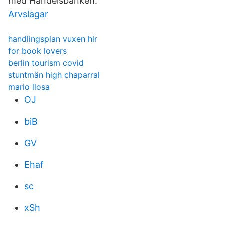
med Handelsbanken.
Arvslagar
handlingsplan vuxen hlr
for book lovers
berlin tourism covid
stuntmän high chaparral
mario llosa
OJ
biB
GV
Ehaf
sc
xSh