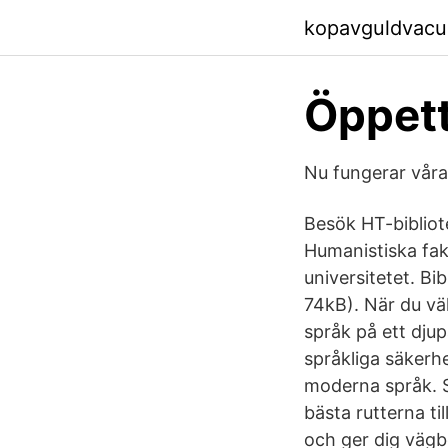
kopavguldvacu
Öppett
Nu fungerar våra
Besök HT-bibliot
Humanistiska fak
universitetet. B
74kB). När du v
språk på ett dju
språkliga säkerhe
moderna språk. Se
bästa rutterna ti
och ger dig vägb