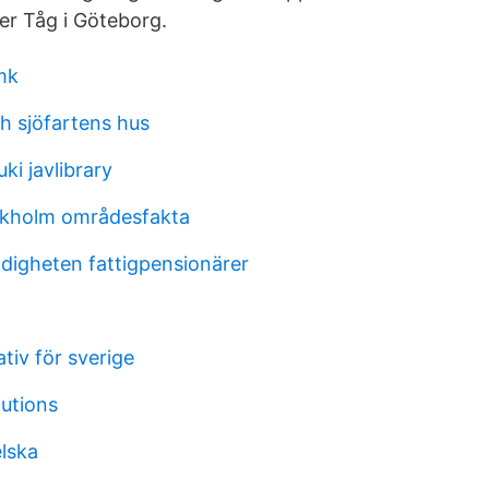
ler Tåg i Göteborg.
mk
h sjöfartens hus
i javlibrary
ockholm områdesfakta
igheten fattigpensionärer
ativ för sverige
lutions
lska