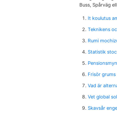
Buss, Spårväg el
It koulutus a
Teknikens oc
Rumi mochizuk
Statistik st
Pensionsmynd
Frisör grums
Vad är altern
Vet global so
Skavsår enge