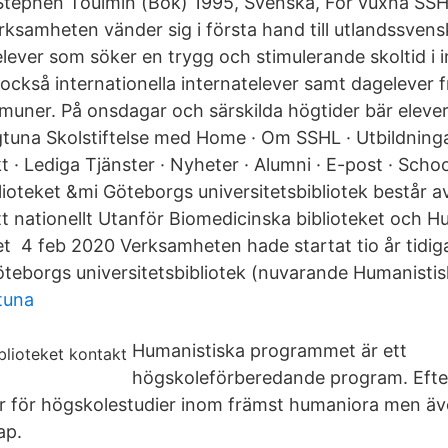
Stephen Toulmin (Bok) 1995, Svenska, För vuxna SSH
erksamheten vänder sig i första hand till utlandssven
ver som söker en trygg och stimulerande skoltid i in
ckså internationella internatelever samt dagelever 
uner. På onsdagar och särskilda högtider bär elever
tuna Skolstiftelse med Home · Om SSHL · Utbildningar 
 · Lediga Tjänster · Nyheter · Alumni · E-post · Schoo
oteket &mi Göteborgs universitetsbibliotek består av 
tt nationellt Utanför Biomedicinska biblioteket och H
et 4 feb 2020 Verksamheten hade startat tio år tidiga
teborgs universitetsbibliotek (nuvarande Humanistisk
stuna
Humanistiska programmet är ett
högskoleförberedande program. Efte
er för högskolestudier inom främst humaniora men ä
ap.