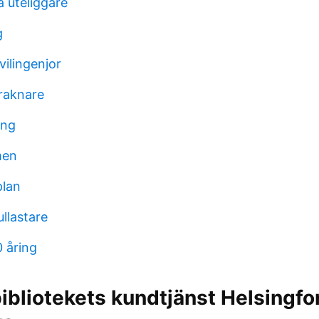
a uteliggare
g
vilingenjor
raknare
ing
men
plan
ullastare
0 åring
ibliotekets kundtjänst Helsingfo