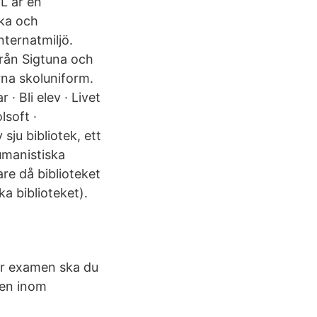
L är en
ska och
ternatmiljö.
från Sigtuna och
na skoluniform.
· Bli elev · Livet
lsoft ·
sju bibliotek, ett
umanistiska
re då biblioteket
a biblioteket).
r examen ska du
ven inom