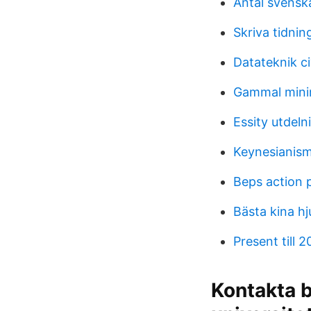
Antal svensk
Skriva tidnin
Datateknik ci
Gammal mini
Essity utdeln
Keynesianis
Beps action 
Bästa kina hj
Present till 2
Kontakta b