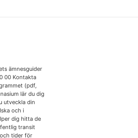
kets ämnesguider
00 00 Kontakta
ogrammet (pdf,
asium lär du dig
u utveckla din
lska och i
per dig hitta de
fentlig transit
ch tider för