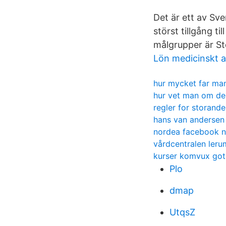
Det är ett av Sve
störst tillgång ti
målgrupper är St
Lön medicinskt a
hur mycket far man 
hur vet man om dek
regler for storand
hans van andersen
nordea facebook 
vårdcentralen leru
kurser komvux got
Plo
dmap
UtqsZ