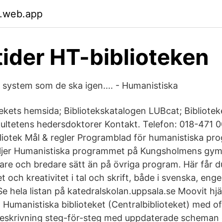
.web.app
ider HT-biblioteken
 system som de ska igen.... - Humanistiska
ekets hemsida; Bibliotekskatalogen LUBcat; Bibliote
ultetens hedersdoktorer Kontakt. Telefon: 018-471 
ibliotek Mål & regler Programblad för humanistiska pr
äljer Humanistiska programmet på Kungsholmens gymn
pare och bredare sätt än på övriga program. Här får d
t och kreativitet i tal och skrift, både i svenska, enge
 hela listan på katedralskolan.uppsala.se Moovit hjäl
ll Humanistiska biblioteket (Centralbiblioteket) med of
eskrivning steg-för-steg med uppdaterade scheman o