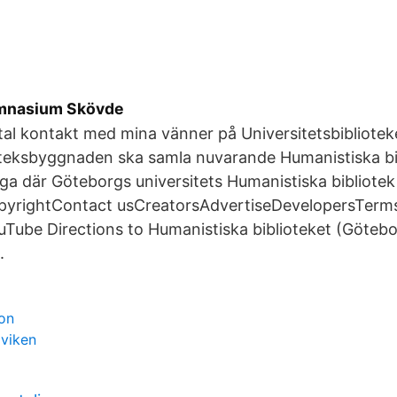
ymnasium Skövde
ital kontakt med mina vänner på Universitetsbibliote
oteksbyggnaden ska samla nuvarande Humanistiska bi
ga där Göteborgs universitets Humanistiska bibliotek 
yrightContact usCreatorsAdvertiseDevelopersTerms
ube Directions to Humanistiska biblioteket (Götebor
.
on
viken