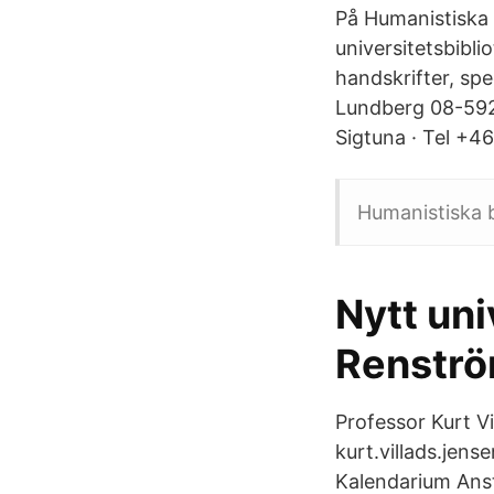
På Humanistiska b
universitetsbibli
handskrifter, spe
Lundberg 08-592 
Sigtuna · Tel +4
Humanistiska b
Nytt uni
Renstr
Professor Kurt Vi
kurt.villads.jen
Kalendarium Anstä