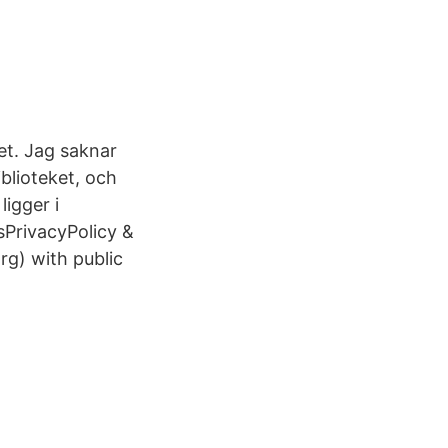
ket. Jag saknar
blioteket, och
ligger i
PrivacyPolicy &
g) with public