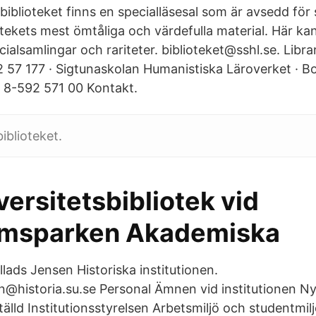
iblioteket finns en specialläsesal som är avsedd för 
otekets mest ömtåliga och värdefulla material. Här ka
cialsamlingar och rariteter. biblioteket@sshl.se. Libra
57 177 · Sigtunaskolan Humanistiska Läroverket · B
6 8-592 571 00 Kontakt.
iblioteket.
versitetsbibliotek vid
ömsparken Akademiska
llads Jensen Historiska institutionen.
sen@historia.su.se Personal Ämnen vid institutionen N
lld Institutionsstyrelsen Arbetsmiljö och studentmilj