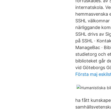
förfuskades. av 
internatskola. V
hemmasvenska ele
SSHL välkomnar o
närliggande komm
SSHL drivs av Sig
på SSHL · Kontakt
ManageBac · Bibli
studietorg och e
biblioteket går d
vid Göteborgs Gö
Första maj eskil
ha fått kunskap
samhällsvetensk