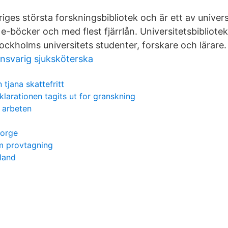
riges största forskningsbibliotek och är ett av unive
ll e-böcker och med flest fjärrlån. Universitetsbibliote
ockholms universitets studenter, forskare och lärare.
nsvarig sjuksköterska
tjana skattefritt
larationen tagits ut for granskning
e arbeten
norge
m provtagning
land