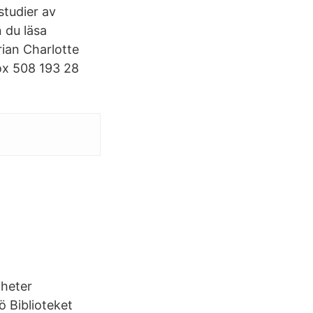
studier av
n du läsa
rian Charlotte
ox 508 193 28
yheter
ö Biblioteket