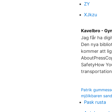
ZY
XJkzu
Kavelbro - G
Jag får ha dig
Den nya bibli
kommer att lig
AboutPressCop
SafetyHow YouT
transportation
Patrik gummess
mjölkbaren sand
Pask rusta