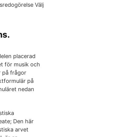
sredogörelse Välj
ns.
 delen placerad
et för musik och
r på frågor
ktformulär på
rmuläret nedan
tiska
eate; Den här
stiska arvet