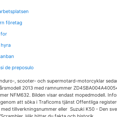
rbetsplatsen
rn företag
 for
 hyra
kanban
si de preposulo
t enduro-, scooter- och supermotard-motorcyklar se
 av årsmodell 2013 med ramnummer ZD4SBA004A4005
mmer NFM632. Bilden visar endast mopedmodell. Info
 genom att söka i Traficoms tjänst Offentliga register
 med tillverkningsnummer eller Suzuki K50 - Den sv
crambler. Här hittar du fakta och historik.