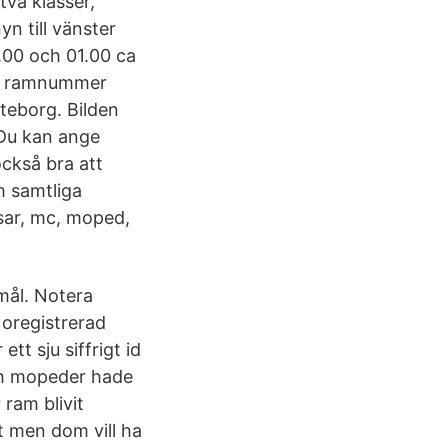
två klasser,
n till vänster
.00 och 01.00 ca
0, ramnummer
teborg. Bilden
 Du kan ange
också bra att
m samtliga
ussar, mc, moped,
emål. Notera
oregistrerad
t sju siffrigt id
uch mopeder hade
ram blivit
t men dom vill ha