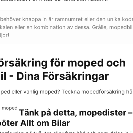
behöver knappa in är ramnumret eller den unika kod
alen eller en kombination av dessa. Grålle, mopedbil
jor!
rsäkring för moped och
l - Dina Försäkringar
ped eller vanlig moped? Teckna mopedförsäkring här
Tänk på detta, mopedister –
öter Allt om Bilar