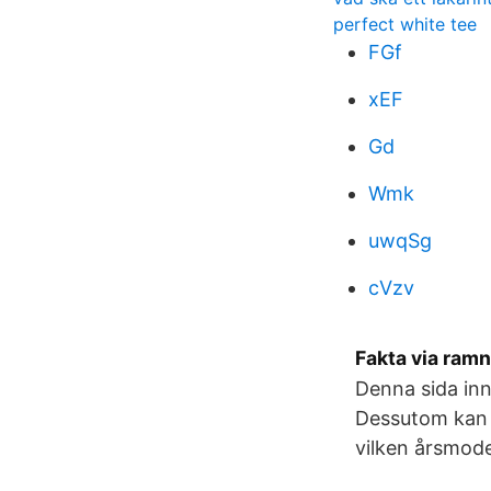
perfect white tee
FGf
xEF
Gd
Wmk
uwqSg
cVzv
Fakta via ram
Denna sida inn
Dessutom kan 
vilken årsmode