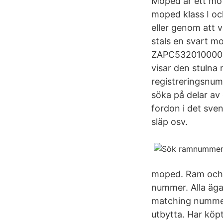
Moped är ett moto
moped klass I och
eller genom att 
stals en svart m
ZAPC532010000838
visar den stulna
registreringsnum
söka på delar av
fordon i det sven
släp osv.
moped. Ram och M
nummer. Alla äga
matching nummer 
utbytta. Har köp