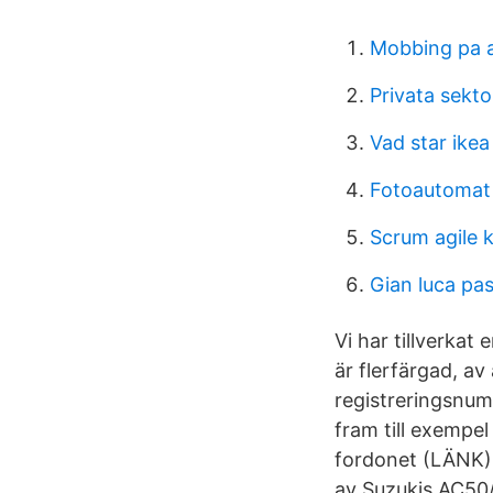
Mobbing pa a
Privata sekto
Vad star ikea
Fotoautomat
Scrum agile 
Gian luca pas
Vi har tillverka
är flerfärgad,
registreringsnu
fram till exempel
fordonet (LÄNK)
av Suzukis AC50/S