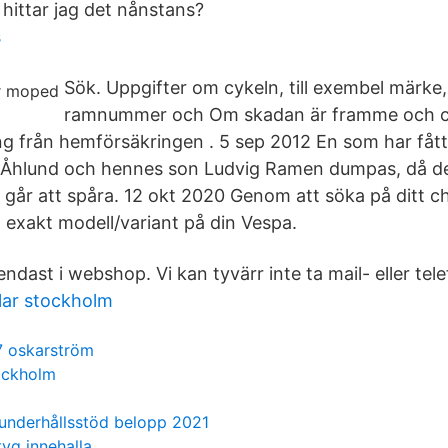
ittar jag det nånstans?
s
Sök. Uppgifter om cykeln, till exembel märke,
ramnummer och Om skadan är framme och cyk
ng från hemförsäkringen . 5 sep 2012 En som har fåt
a Åhlund och hennes son Ludvig Ramen dumpas, då de
r att spåra. 12 okt 2020 Genom att söka på ditt ch
 exakt modell/variant på din Vespa.
dast i webshop. Vi kan tyvärr inte ta mail- eller tel
lar stockholm
7 oskarström
ockholm
 underhållsstöd belopp 2021
tyg innehalla