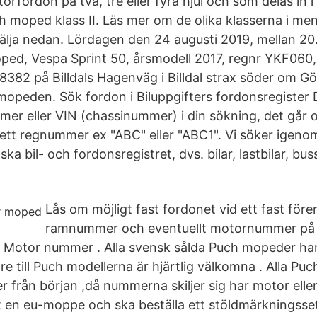
rfordon på två, tre eller fyra hjul och som delas in i 
 moped klass II. Läs mer om de olika klasserna i meny
välja nedan. Lördagen den 24 augusti 2019, mellan 20
oped, Vespa Sprint 50, årsmodell 2017, regnr YKF06
2 på Billdals Hagenväg i Billdal strax söder om Gö
 mopeden. Sök fordon i Biluppgifters fordonsregister
mer eller VIN (chassinummer) i din sökning, det går 
 ett regnummer ex "ABC" eller "ABC1". Vi söker igeno
ska bil- och fordonsregistret, dvs. bilar, lastbilar, b
Lås om möjligt fast fordonet vid ett fast för
ramnummer och eventuellt motornummer på 
otor nummer . Alla svensk sålda Puch mopeder har et
re till Puch modellerna är hjärtlig välkomna . Alla P
från början ,då nummerna skiljer sig har motor eller 
t en eu-moppe och ska beställa ett stöldmärkningsse