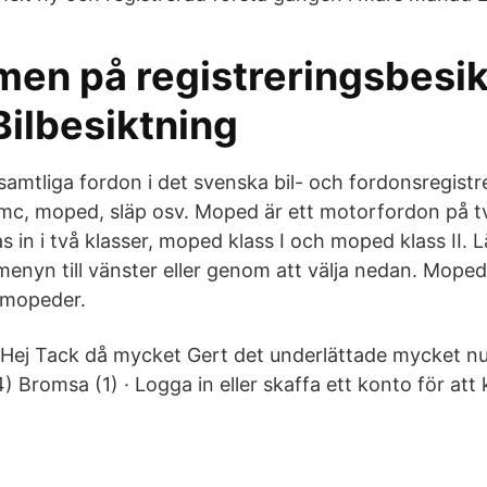
en på registreringsbesik
ilbesiktning
amtliga fordon i det svenska bil- och fordonsregistret
, mc, moped, släp osv. Moped är ett motorfordon på två
s in i två klasser, moped klass I och moped klass II.
 menyn till vänster eller genom att välja nedan. Mope
0 mopeder.
t Hej Tack då mycket Gert det underlättade mycket nu
) Bromsa (1) · Logga in eller skaffa ett konto för at