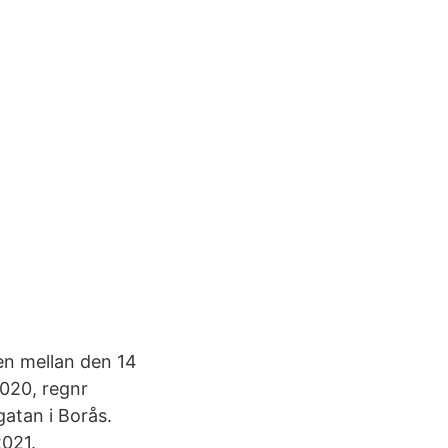
ten mellan den 14
2020, regnr
tan i Borås.
2021.