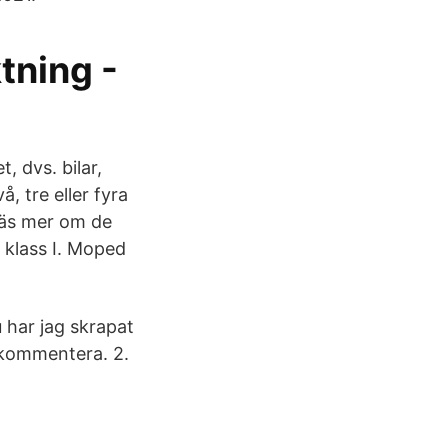
tning -
, dvs. bilar,
, tre eller fyra
 Läs mer om de
d klass I. Moped
 har jag skrapat
t kommentera. 2.