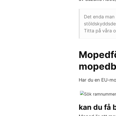
Det enda man 
stöldskyddsdek
Titta på våra ol
Mopedfö
mopedbi
Har du en EU-mo
kan du få b