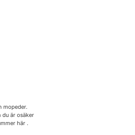
ch mopeder.
 du är osäker
ummer här .