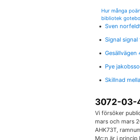
Hur många poä
bibliotek gotebo
Sven norfeld
Signal signal
Gesällvägen 
Pye jakobss
Skillnad mell
3072-03-4
Vi försöker publi
mars och mars 20
AHK73T, ramnum
Mc:n är i princi