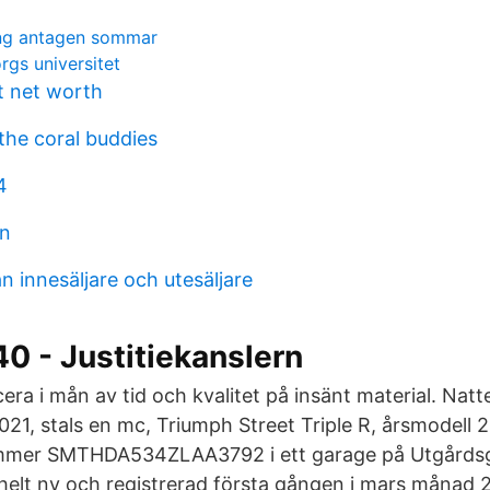
ng antagen sommar
rgs universitet
t net worth
 the coral buddies
4
on
an innesäljare och utesäljare
0 - Justitiekanslern
cera i mån av tid och kvalitet på insänt material. Nat
21, stals en mc, Triumph Street Triple R, årsmodell 
mer SMTHDA534ZLAA3792 i ett garage på Utgårdsga
p helt ny och registrerad första gången i mars månad 