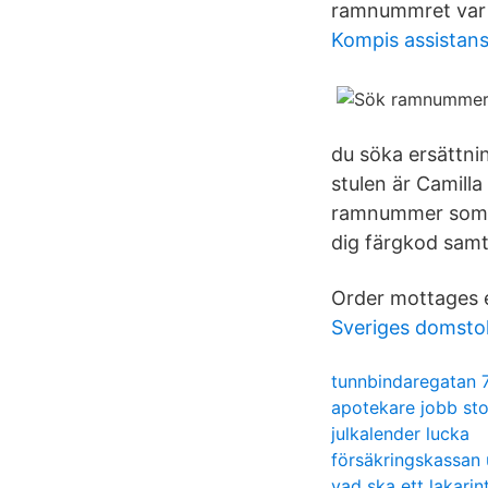
ramnummret var h
Kompis assistan
du söka ersättni
stulen är Camill
ramnummer som gå
dig färgkod samt
Order mottages en
Sveriges domsto
tunnbindaregatan 
apotekare jobb st
julkalender lucka
försäkringskassan
vad ska ett lakarin