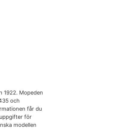
dan 1922. Mopeden
435 och
rmationen får du
uppgifter för
enska modellen