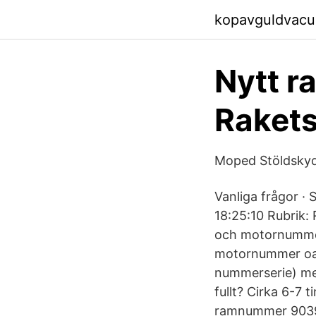
kopavguldvacu
Nytt r
Raket
Moped Stöldsky
Vanliga frågor ·
18:25:10 Rubrik
och motornummer
motornummer oav
nummerserie) men
fullt? Cirka 6-
ramnummer 903