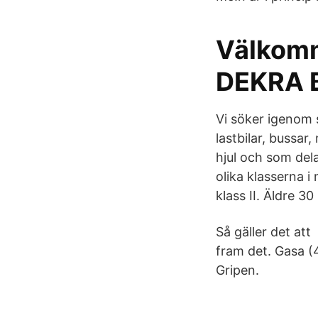
Välkomm
DEKRA B
Vi söker igenom s
lastbilar, bussar
hjul och som dela
olika klasserna i
klass II. Äldre 3
Så gäller det at
fram det. Gasa (4
Gripen.