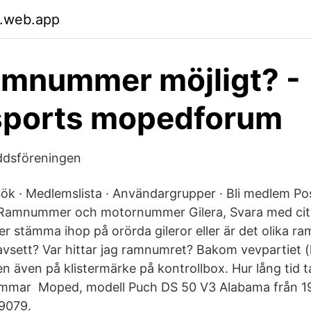
.web.app
amnummer möjligt? -
sports mopedforum
ddsföreningen
 Sök · Medlemslista · Användargrupper · Bli medlem P
: Ramnummer och motornummer Gilera, Svara med cit
 stämma ihop på orörda gileror eller är det olika 
sett? Var hittar jag ramnumret? Bakom vevpartiet (
 även på klistermärke på kontrollbox. Hur lång tid t
7 timmar Moped, modell Puch DS 50 V3 Alabama från 
9079.