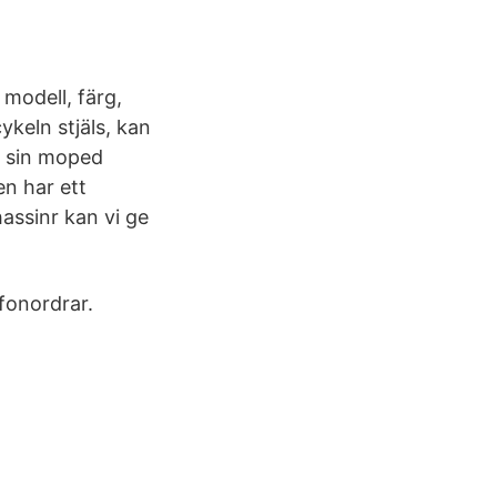
 modell, färg,
eln stjäls, kan
t sin moped
n har ett
assinr kan vi ge
efonordrar.